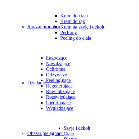
Krem do ciała
Krem do rąk
Rodzaj produktu
Krem na szyję i dekolt
Perfumy
Peeling do ciała
Łagodzące
Nawilżające
Ochronne
Odżywcze
Peelingujące
Działanie
Regenerujące
Rewitalizujące
Rozświetlające
Ujędrniające
Wygładzające
Szyja i dekolt
Obszar pielęgnacji
Ciało