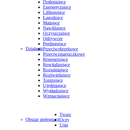
Dotleniające
Energetyzujące
Liftingujące
Łagodzące
Matujące
Nawilżające
Oczyszczające
Odżywcze
Peelingujące
Działanie
Przeciwobrzękowe
Przeciwzmarszczkowe
Regenerujące
Rewitalizujące
Rozjaśniające
Rozświetlające
Tonizujące
Ujędrniające
Wygładzające
Wzmacniające
Twarz
Obszar pielęgnacji
Oczy
Usta