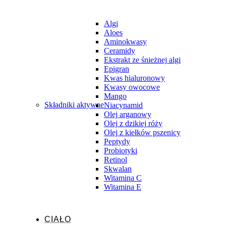
Algi
Aloes
Aminokwasy
Ceramidy
Ekstrakt ze śnieżnej algi
Epigran
Kwas hialuronowy
Kwasy owocowe
Mango
Składniki aktywne
Niacynamid
Olej arganowy
Olej z dzikiej róży
Olej z kiełków pszenicy
Peptydy
Probiotyki
Retinol
Skwalan
Witamina C
Witamina E
CIAŁO