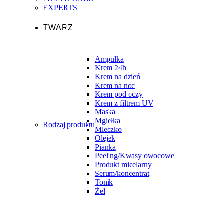
EXPERTS
TWARZ
Ampułka
Krem 24h
Krem na dzień
Krem na noc
Krem pod oczy
Krem z filtrem UV
Maska
Mgiełka
Rodzaj produktu
Mleczko
Olejek
Pianka
Peeling/Kwasy owocowe
Produkt micelarny
Serum/koncentrat
Tonik
Żel