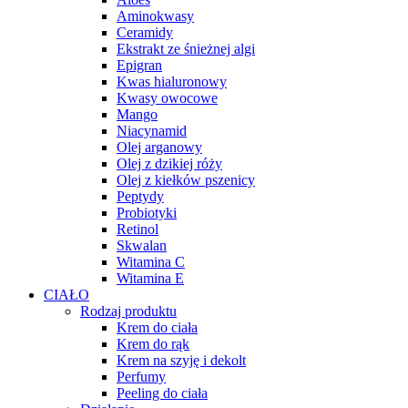
Aminokwasy
Ceramidy
Ekstrakt ze śnieżnej algi
Epigran
Kwas hialuronowy
Kwasy owocowe
Mango
Niacynamid
Olej arganowy
Olej z dzikiej róży
Olej z kiełków pszenicy
Peptydy
Probiotyki
Retinol
Skwalan
Witamina C
Witamina E
CIAŁO
Rodzaj produktu
Krem do ciała
Krem do rąk
Krem na szyję i dekolt
Perfumy
Peeling do ciała