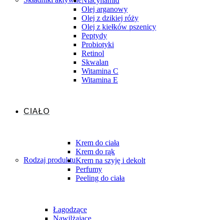
Niacynamid
Olej arganowy
Olej z dzikiej róży
Olej z kiełków pszenicy
Peptydy
Probiotyki
Retinol
Skwalan
Witamina C
Witamina E
CIAŁO
Krem do ciała
Krem do rąk
Rodzaj produktu
Krem na szyję i dekolt
Perfumy
Peeling do ciała
Łagodzące
Nawilżające