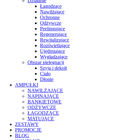
Działanie
Łagodzące
Nawilżające
Ochronne
Odżywcze
Peelingujące
Regenerujące
Rewitalizujące
Rozświetlające
Ujędrniające
Wygładzające
Obszar pielęgnacji
Szyja i dekolt
Ciało
Dłonie
AMPUŁKI
NAWILŻAJĄCE
NAPINAJĄCE
BANKIETOWE
ODŻYWCZE
ŁAGODZĄCE
MATUJĄCE
ZESTAWY
PROMOCJE
BLOG