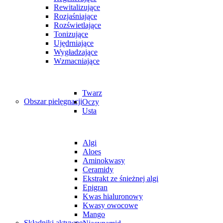
Rewitalizujące
Rozjaśniające
Rozświetlające
Tonizujące
Ujędrniające
Wygładzające
Wzmacniające
Twarz
Obszar pielęgnacji
Oczy
Usta
Algi
Aloes
Aminokwasy
Ceramidy
Ekstrakt ze śnieżnej algi
Epigran
Kwas hialuronowy
Kwasy owocowe
Mango
Składniki aktywne