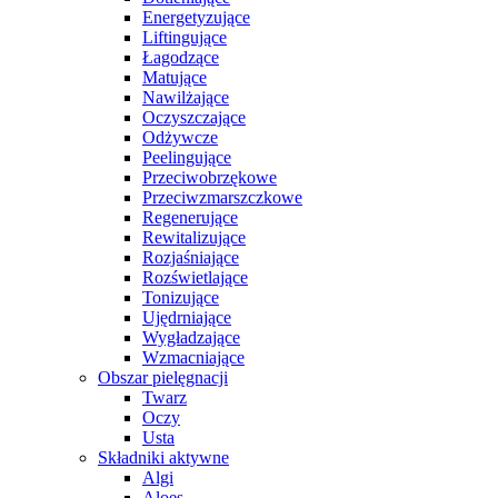
Energetyzujące
Liftingujące
Łagodzące
Matujące
Nawilżające
Oczyszczające
Odżywcze
Peelingujące
Przeciwobrzękowe
Przeciwzmarszczkowe
Regenerujące
Rewitalizujące
Rozjaśniające
Rozświetlające
Tonizujące
Ujędrniające
Wygładzające
Wzmacniające
Obszar pielęgnacji
Twarz
Oczy
Usta
Składniki aktywne
Algi
Aloes