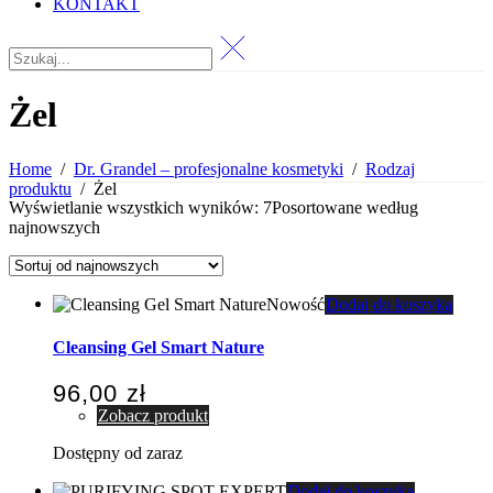
KONTAKT
Żel
Home
/
Dr. Grandel – profesjonalne kosmetyki
/
Rodzaj
produktu
/
Żel
Wyświetlanie wszystkich wyników: 7
Posortowane według
najnowszych
Nowość
Dodaj do koszyka
Cleansing Gel Smart Nature
96,00
zł
Zobacz produkt
Dostępny od zaraz
Dodaj do koszyka