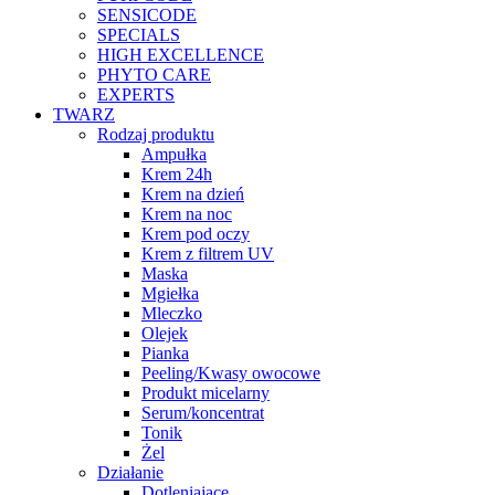
SENSICODE
SPECIALS
HIGH EXCELLENCE
PHYTO CARE
EXPERTS
TWARZ
Rodzaj produktu
Ampułka
Krem 24h
Krem na dzień
Krem na noc
Krem pod oczy
Krem z filtrem UV
Maska
Mgiełka
Mleczko
Olejek
Pianka
Peeling/Kwasy owocowe
Produkt micelarny
Serum/koncentrat
Tonik
Żel
Działanie
Dotleniające