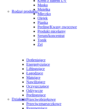
Krem z filtrem UV
Maska
Mgiełka
Rodzaj produktu
Mleczko
Olejek
Pianka
Peeling/Kwasy owocowe
Produkt micelarny
Serum/koncentrat
Tonik
Żel
Dotleniające
Energetyzujące
Liftingujące
Łagodzące
Matujące
Nawilżające
Oczyszczające
Odżywcze
Peelingujące
Działanie
Przeciwobrzękowe
Przeciwzmarszczkowe
Regenerujące