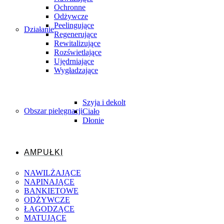
Ochronne
Odżywcze
Peelingujące
Działanie
Regenerujące
Rewitalizujące
Rozświetlające
Ujędrniające
Wygładzające
Szyja i dekolt
Obszar pielęgnacji
Ciało
Dłonie
AMPUŁKI
NAWILŻAJĄCE
NAPINAJĄCE
BANKIETOWE
ODŻYWCZE
ŁAGODZĄCE
MATUJĄCE