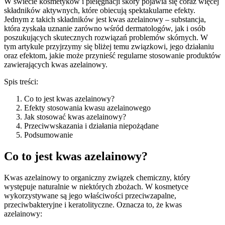
W świecie kosmetyków i pielęgnacji skóry pojawia się coraz więcej
składników aktywnych, które obiecują spektakularne efekty.
Jednym z takich składników jest kwas azelainowy – substancja,
która zyskała uznanie zarówno wśród dermatologów, jak i osób
poszukujących skutecznych rozwiązań problemów skórnych. W
tym artykule przyjrzymy się bliżej temu związkowi, jego działaniu
oraz efektom, jakie może przynieść regularne stosowanie produktów
zawierających kwas azelainowy.
Spis treści:
Co to jest kwas azelainowy?
Efekty stosowania kwasu azelainowego
Jak stosować kwas azelainowy?
Przeciwwskazania i działania niepożądane
Podsumowanie
Co to jest kwas azelainowy?
Kwas azelainowy to organiczny związek chemiczny, który
występuje naturalnie w niektórych zbożach. W kosmetyce
wykorzystywane są jego właściwości przeciwzapalne,
przeciwbakteryjne i keratolityczne. Oznacza to, że kwas
azelainowy: