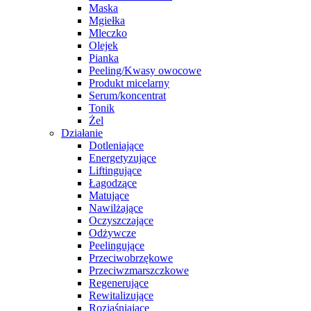
Maska
Mgiełka
Mleczko
Olejek
Pianka
Peeling/Kwasy owocowe
Produkt micelarny
Serum/koncentrat
Tonik
Żel
Działanie
Dotleniające
Energetyzujące
Liftingujące
Łagodzące
Matujące
Nawilżające
Oczyszczające
Odżywcze
Peelingujące
Przeciwobrzękowe
Przeciwzmarszczkowe
Regenerujące
Rewitalizujące
Rozjaśniające