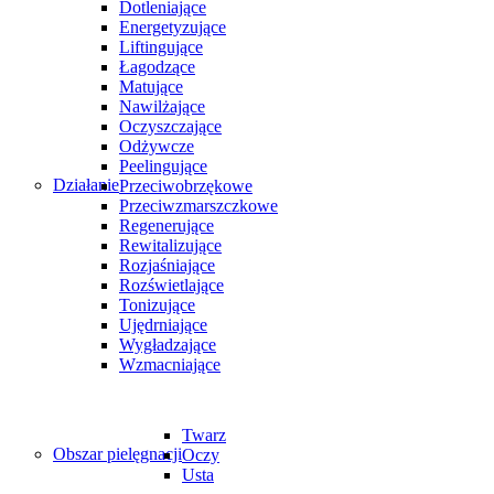
Dotleniające
Energetyzujące
Liftingujące
Łagodzące
Matujące
Nawilżające
Oczyszczające
Odżywcze
Peelingujące
Działanie
Przeciwobrzękowe
Przeciwzmarszczkowe
Regenerujące
Rewitalizujące
Rozjaśniające
Rozświetlające
Tonizujące
Ujędrniające
Wygładzające
Wzmacniające
Twarz
Obszar pielęgnacji
Oczy
Usta