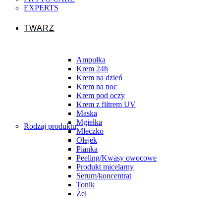
EXPERTS
TWARZ
Ampułka
Krem 24h
Krem na dzień
Krem na noc
Krem pod oczy
Krem z filtrem UV
Maska
Mgiełka
Rodzaj produktu
Mleczko
Olejek
Pianka
Peeling/Kwasy owocowe
Produkt micelarny
Serum/koncentrat
Tonik
Żel