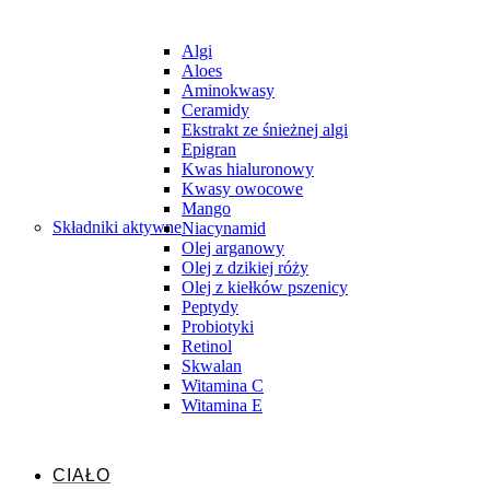
Algi
Aloes
Aminokwasy
Ceramidy
Ekstrakt ze śnieżnej algi
Epigran
Kwas hialuronowy
Kwasy owocowe
Mango
Składniki aktywne
Niacynamid
Olej arganowy
Olej z dzikiej róży
Olej z kiełków pszenicy
Peptydy
Probiotyki
Retinol
Skwalan
Witamina C
Witamina E
CIAŁO