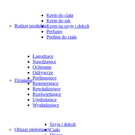
Krem do ciała
Krem do rąk
Rodzaj produktu
Krem na szyję i dekolt
Perfumy
Peeling do ciała
Łagodzące
Nawilżające
Ochronne
Odżywcze
Peelingujące
Działanie
Regenerujące
Rewitalizujące
Rozświetlające
Ujędrniające
Wygładzające
Szyja i dekolt
Obszar pielęgnacji
Ciało