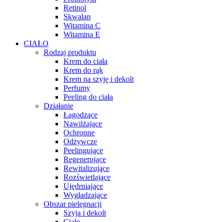
Retinol
Skwalan
Witamina C
Witamina E
CIAŁO
Rodzaj produktu
Krem do ciała
Krem do rąk
Krem na szyję i dekolt
Perfumy
Peeling do ciała
Działanie
Łagodzące
Nawilżające
Ochronne
Odżywcze
Peelingujące
Regenerujące
Rewitalizujące
Rozświetlające
Ujędrniające
Wygładzające
Obszar pielęgnacji
Szyja i dekolt
Ciało