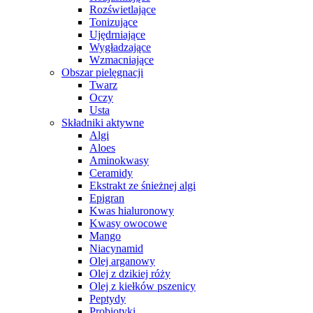
Rozświetlające
Tonizujące
Ujędrniające
Wygładzające
Wzmacniające
Obszar pielęgnacji
Twarz
Oczy
Usta
Składniki aktywne
Algi
Aloes
Aminokwasy
Ceramidy
Ekstrakt ze śnieżnej algi
Epigran
Kwas hialuronowy
Kwasy owocowe
Mango
Niacynamid
Olej arganowy
Olej z dzikiej róży
Olej z kiełków pszenicy
Peptydy
Probiotyki