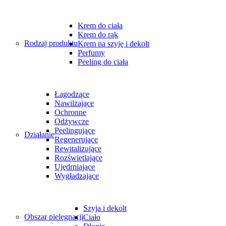
Krem do ciała
Krem do rąk
Rodzaj produktu
Krem na szyję i dekolt
Perfumy
Peeling do ciała
Łagodzące
Nawilżające
Ochronne
Odżywcze
Peelingujące
Działanie
Regenerujące
Rewitalizujące
Rozświetlające
Ujędrniające
Wygładzające
Szyja i dekolt
Obszar pielęgnacji
Ciało