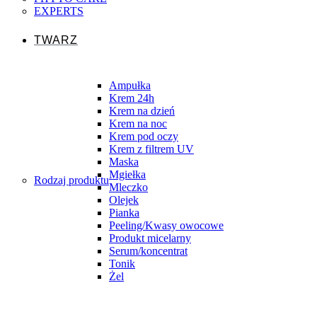
EXPERTS
TWARZ
Ampułka
Krem 24h
Krem na dzień
Krem na noc
Krem pod oczy
Krem z filtrem UV
Maska
Mgiełka
Rodzaj produktu
Mleczko
Olejek
Pianka
Peeling/Kwasy owocowe
Produkt micelarny
Serum/koncentrat
Tonik
Żel