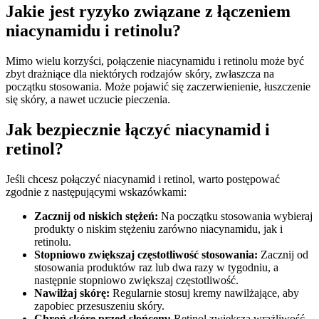
Jakie jest ryzyko związane z łączeniem
niacynamidu i retinolu?
Mimo wielu korzyści, połączenie niacynamidu i retinolu może być
zbyt drażniące dla niektórych rodzajów skóry, zwłaszcza na
początku stosowania. Może pojawić się zaczerwienienie, łuszczenie
się skóry, a nawet uczucie pieczenia.
Jak bezpiecznie łączyć niacynamid i
retinol?
Jeśli chcesz połączyć niacynamid i retinol, warto postępować
zgodnie z następującymi wskazówkami:
Zacznij od niskich stężeń:
Na początku stosowania wybieraj
produkty o niskim stężeniu zarówno niacynamidu, jak i
retinolu.
Stopniowo zwiększaj częstotliwość stosowania:
Zacznij od
stosowania produktów raz lub dwa razy w tygodniu, a
następnie stopniowo zwiększaj częstotliwość.
Nawilżaj skórę:
Regularnie stosuj kremy nawilżające, aby
zapobiec przesuszeniu skóry.
Chroń skórę przed słońcem:
Retinol zwiększa wrażliwość