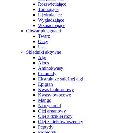
Rozświetlające
Tonizujące
Ujędrniające
Wygładzające
Wzmacniające
Obszar pielęgnacji
Twarz
Oczy
Usta
Składniki aktywne
Algi
Aloes
Aminokwasy
Ceramidy
Ekstrakt ze śnieżnej algi
Epigran
Kwas hialuronowy
Kwasy owocowe
Mango
Niacynamid
Olej arganowy
Olej z dzikiej róży
Olej z kiełków pszenicy
Peptydy
Probiotyki