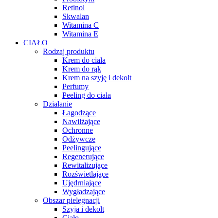
Retinol
Skwalan
Witamina C
Witamina E
CIAŁO
Rodzaj produktu
Krem do ciała
Krem do rąk
Krem na szyję i dekolt
Perfumy
Peeling do ciała
Działanie
Łagodzące
Nawilżające
Ochronne
Odżywcze
Peelingujące
Regenerujące
Rewitalizujące
Rozświetlające
Ujędrniające
Wygładzające
Obszar pielęgnacji
Szyja i dekolt
Ciało