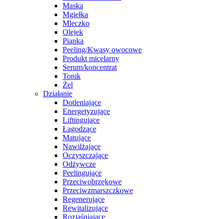
Maska
Mgiełka
Mleczko
Olejek
Pianka
Peeling/Kwasy owocowe
Produkt micelarny
Serum/koncentrat
Tonik
Żel
Działanie
Dotleniające
Energetyzujące
Liftingujące
Łagodzące
Matujące
Nawilżające
Oczyszczające
Odżywcze
Peelingujące
Przeciwobrzękowe
Przeciwzmarszczkowe
Regenerujące
Rewitalizujące
Rozjaśniające