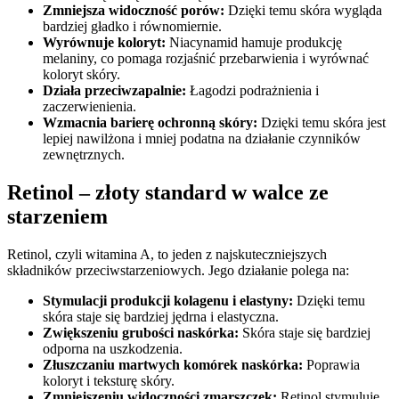
Zmniejsza widoczność porów:
Dzięki temu skóra wygląda
bardziej gładko i równomiernie.
Wyrównuje koloryt:
Niacynamid hamuje produkcję
melaniny, co pomaga rozjaśnić przebarwienia i wyrównać
koloryt skóry.
Działa przeciwzapalnie:
Łagodzi podrażnienia i
zaczerwienienia.
Wzmacnia barierę ochronną skóry:
Dzięki temu skóra jest
lepiej nawilżona i mniej podatna na działanie czynników
zewnętrznych.
Retinol – złoty standard w walce ze
starzeniem
Retinol, czyli witamina A, to jeden z najskuteczniejszych
składników przeciwstarzeniowych. Jego działanie polega na:
Stymulacji produkcji kolagenu i elastyny:
Dzięki temu
skóra staje się bardziej jędrna i elastyczna.
Zwiększeniu grubości naskórka:
Skóra staje się bardziej
odporna na uszkodzenia.
Złuszczaniu martwych komórek naskórka:
Poprawia
koloryt i teksturę skóry.
Zmniejszeniu widoczności zmarszczek:
Retinol stymuluje