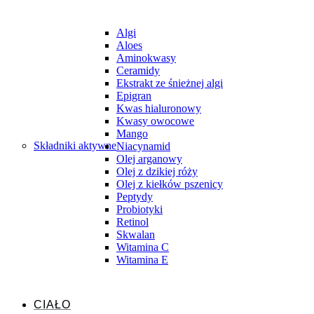
Algi
Aloes
Aminokwasy
Ceramidy
Ekstrakt ze śnieżnej algi
Epigran
Kwas hialuronowy
Kwasy owocowe
Mango
Składniki aktywne
Niacynamid
Olej arganowy
Olej z dzikiej róży
Olej z kiełków pszenicy
Peptydy
Probiotyki
Retinol
Skwalan
Witamina C
Witamina E
CIAŁO