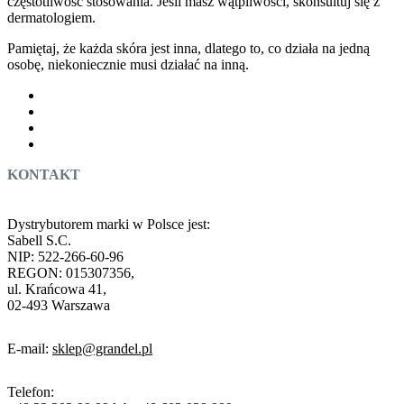
częstotliwość stosowania. Jeśli masz wątpliwości, skonsultuj się z
dermatologiem.
Pamiętaj, że każda skóra jest inna, dlatego to, co działa na jedną
osobę, niekoniecznie musi działać na inną.
KONTAKT
Dystrybutorem marki w Polsce jest:
Sabell S.C.
NIP: 522-266-60-96
REGON: 015307356,
ul. Krańcowa 41,
02-493 Warszawa
E-mail:
sklep@grandel.pl
Telefon: