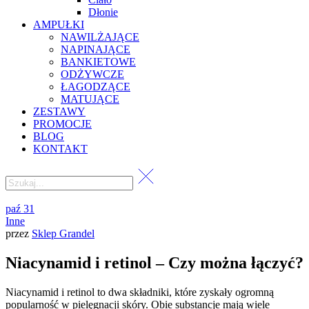
Dłonie
AMPUŁKI
NAWILŻAJĄCE
NAPINAJĄCE
BANKIETOWE
ODŻYWCZE
ŁAGODZĄCE
MATUJĄCE
ZESTAWY
PROMOCJE
BLOG
KONTAKT
paź
31
Inne
przez
Sklep Grandel
Niacynamid i retinol – Czy można łączyć?
Niacynamid i retinol to dwa składniki, które zyskały ogromną
popularność w pielęgnacji skóry. Obie substancje mają wiele