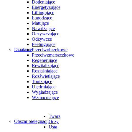
Dotleniające
Energetyzujące
Liftingujące
Łagodzące
Matujące
Nawilżające
Oczyszczające
Odżywcze
Peelingujące
Działanie
Przeciwobrzękowe
Przeciwzmarszczkowe
Regenerujące
Rewitalizujące
Rozjaśniające
Rozświetlające
Tonizujące
Ujędrniające
Wygładzające
Wzmacniające
Twarz
Obszar pielęgnacji
Oczy
Usta