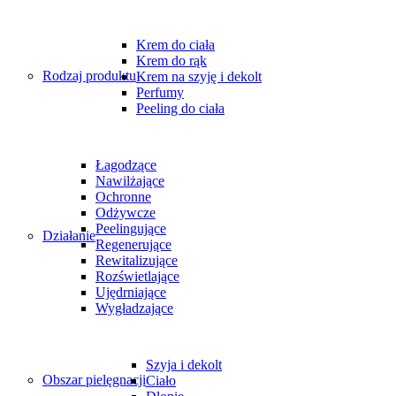
Krem do ciała
Krem do rąk
Rodzaj produktu
Krem na szyję i dekolt
Perfumy
Peeling do ciała
Łagodzące
Nawilżające
Ochronne
Odżywcze
Peelingujące
Działanie
Regenerujące
Rewitalizujące
Rozświetlające
Ujędrniające
Wygładzające
Szyja i dekolt
Obszar pielęgnacji
Ciało