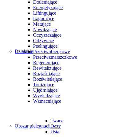
Dotleniające
Energetyzujące
Liftingujące
Łagodzące
Matujące
Nawilżające
Oczyszczające
Odżywcze
Peelingujące
Działanie
Przeciwobrzękowe
Przeciwzmarszczkowe
Regenerujące
Rewitalizujące
Rozjaśniające
Rozświetlające
Tonizujące
Ujędrniające
Wygładzające
Wzmacniające
Twarz
Obszar pielęgnacji
Oczy
Usta