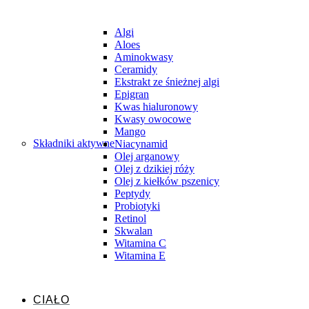
Algi
Aloes
Aminokwasy
Ceramidy
Ekstrakt ze śnieżnej algi
Epigran
Kwas hialuronowy
Kwasy owocowe
Mango
Składniki aktywne
Niacynamid
Olej arganowy
Olej z dzikiej róży
Olej z kiełków pszenicy
Peptydy
Probiotyki
Retinol
Skwalan
Witamina C
Witamina E
CIAŁO