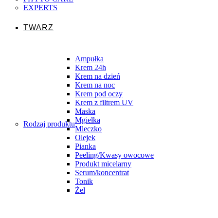
EXPERTS
TWARZ
Ampułka
Krem 24h
Krem na dzień
Krem na noc
Krem pod oczy
Krem z filtrem UV
Maska
Mgiełka
Rodzaj produktu
Mleczko
Olejek
Pianka
Peeling/Kwasy owocowe
Produkt micelarny
Serum/koncentrat
Tonik
Żel