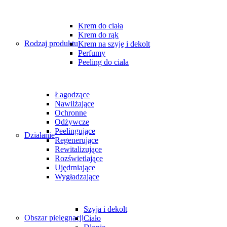
Krem do ciała
Krem do rąk
Rodzaj produktu
Krem na szyję i dekolt
Perfumy
Peeling do ciała
Łagodzące
Nawilżające
Ochronne
Odżywcze
Peelingujące
Działanie
Regenerujące
Rewitalizujące
Rozświetlające
Ujędrniające
Wygładzające
Szyja i dekolt
Obszar pielęgnacji
Ciało