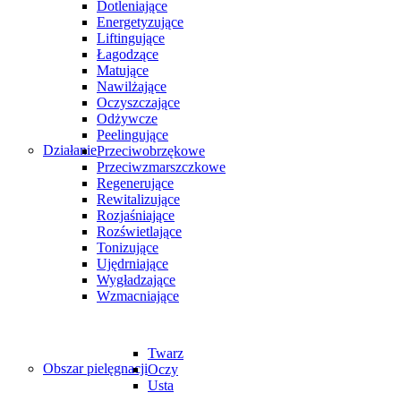
Dotleniające
Energetyzujące
Liftingujące
Łagodzące
Matujące
Nawilżające
Oczyszczające
Odżywcze
Peelingujące
Działanie
Przeciwobrzękowe
Przeciwzmarszczkowe
Regenerujące
Rewitalizujące
Rozjaśniające
Rozświetlające
Tonizujące
Ujędrniające
Wygładzające
Wzmacniające
Twarz
Obszar pielęgnacji
Oczy
Usta