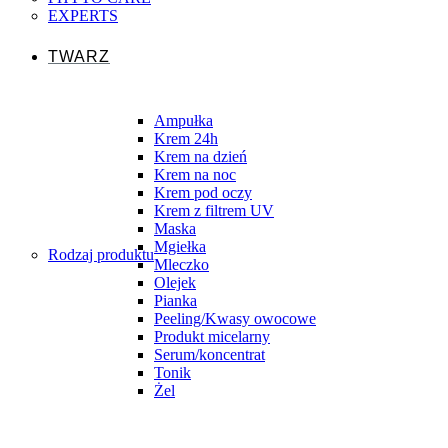
EXPERTS
TWARZ
Ampułka
Krem 24h
Krem na dzień
Krem na noc
Krem pod oczy
Krem z filtrem UV
Maska
Mgiełka
Rodzaj produktu
Mleczko
Olejek
Pianka
Peeling/Kwasy owocowe
Produkt micelarny
Serum/koncentrat
Tonik
Żel