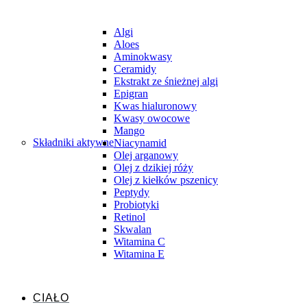
Algi
Aloes
Aminokwasy
Ceramidy
Ekstrakt ze śnieżnej algi
Epigran
Kwas hialuronowy
Kwasy owocowe
Mango
Składniki aktywne
Niacynamid
Olej arganowy
Olej z dzikiej róży
Olej z kiełków pszenicy
Peptydy
Probiotyki
Retinol
Skwalan
Witamina C
Witamina E
CIAŁO